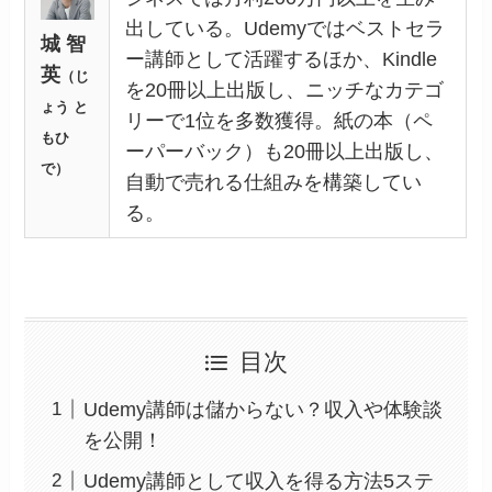
出している。Udemyではベストセラ
城 智
ー講師として活躍するほか、Kindle
英
（じ
を20冊以上出版し、ニッチなカテゴ
ょう と
リーで1位を多数獲得。紙の本（ペ
もひ
ーパーバック）も20冊以上出版し、
で）
自動で売れる仕組みを構築してい
る。
目次
Udemy講師は儲からない？収入や体験談
を公開！
Udemy講師として収入を得る方法5ステ