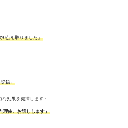
で0点を取りました」
を記録」
力な効果を発揮します：
した理由、お話しします」