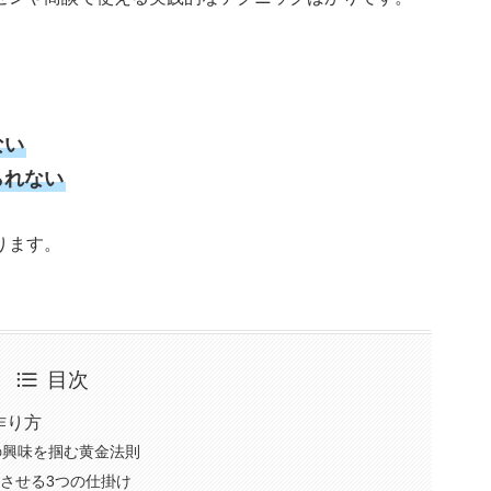
ない
られない
ります。
目次
作り方
の興味を掴む黄金法則
減させる3つの仕掛け