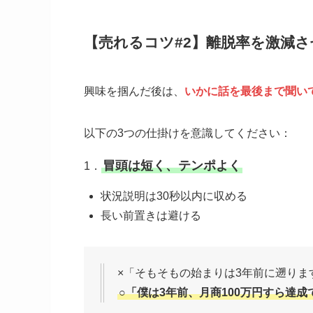
【売れるコツ#2】離脱率を激減さ
興味を掴んだ後は、
いかに話を最後まで聞い
以下の3つの仕掛けを意識してください：
冒頭は短く、テンポよく
1．
状況説明は30秒以内に収める
長い前置きは避ける
×「そもそもの始まりは3年前に遡りま
○「僕は3年前、月商100万円すら達