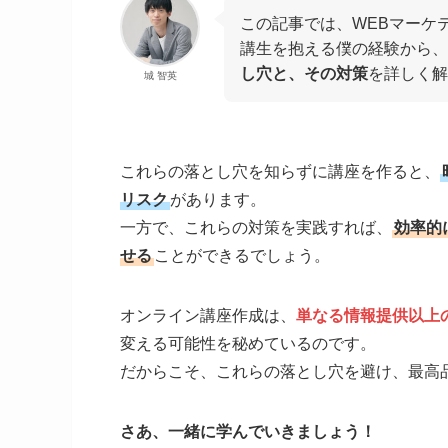
この記事では、WEBマーケ
講生を抱える僕の経験から、
し穴と、その対策
を詳しく解
城 智英
これらの落とし穴を知らずに講座を作ると、
リスク
があります。
一方で、これらの対策を実践すれば、
効率的
せる
ことができるでしょう。
オンライン講座作成は、
単なる情報提供以上
変える可能性を秘めているのです。
だからこそ、これらの落とし穴を避け、最高
さあ、一緒に学んでいきましょう！