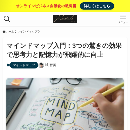
オンラインビジネス自動化の教科書
詳しくはこちら
メニュー
ホーム
マインドマップ
マインドマップ入門：3つの驚きの効果
で思考力と記憶力が飛躍的に向上
城 智英
マインドマップ