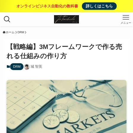
オンラインビジネス自動化の教科書
詳しくはこちら
メニュー
ホーム
DRM
【戦略編】3Mフレームワークで作る売
れる仕組みの作り方
城 智英
DRM