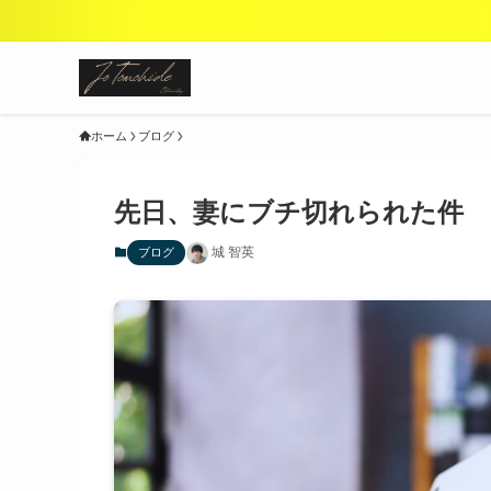
ホーム
ブログ
先日、妻にブチ切れられた件
城 智英
ブログ